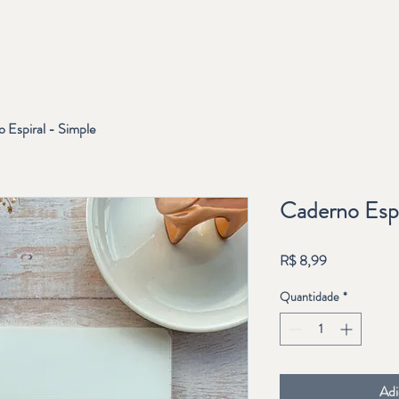
Home
Produtos
Desapego
Blog
Contato
 Espiral - Simple
Caderno Espi
Preço
R$ 8,99
Quantidade
*
Adi