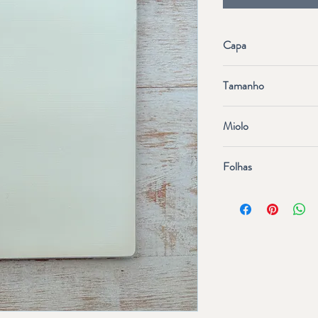
Capa
Flexivel, Polipropileno
Tamanho
A5 - 14,8 cm x 21 cm
Miolo
Pautado, 7mm, 26 linha
Folhas
Papel destacável
60