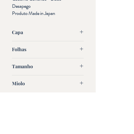
Desapego
Produto Made in Japan
Capa
Flexivel
Folhas
60
Tamanho
A5 - 21cm x 14,8cm
Miolo
Pautado  - 7mm, 24 linhas
Elephant Journal