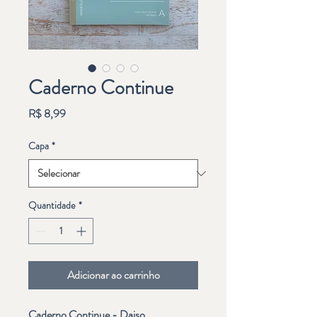
Caderno Continue
Preço
R$ 8,99
Capa
*
Quantidade
*
Adicionar ao carrinho
Caderno Continue - Daiso