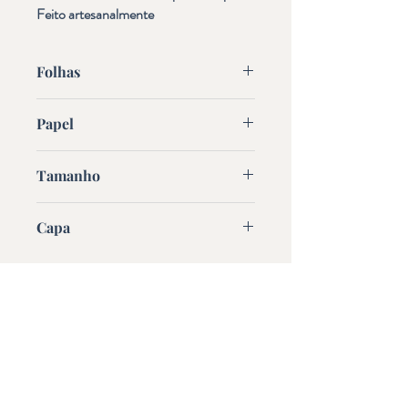
Feito artesanalmente
Folhas
30
Papel
Offset 70g/m2
Tamanho
A5 - 14 cm x 20 cm
Capa
Flexivel
Elephant Journal