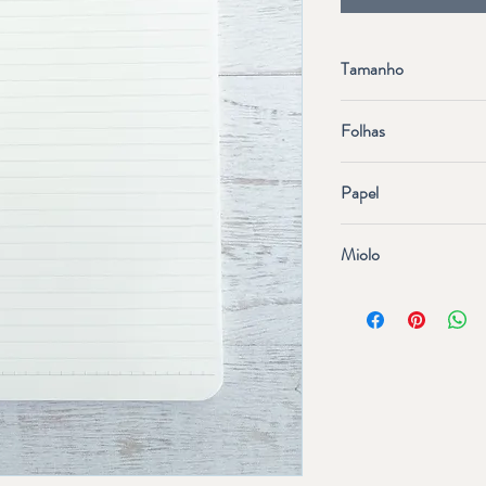
Tamanho
A5 14,8x21,0 cm
Folhas
100 fls
Papel
Offset 75g/m
Miolo
Pautado, 7mm, 26 linha